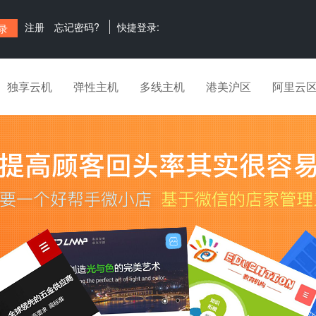
注册
忘记密码?
快捷登录:
独享云机
弹性主机
多线主机
港美沪区
阿里云