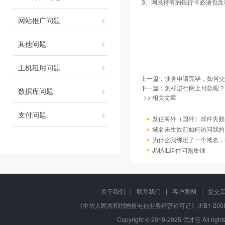
3、网民持有的银行卡必须包
网站推广问题
其他问题
主机租用问题
上一篇：
业务申请完毕，如何交
下一篇：
怎样进行网上付款呢？
数据库问题
>> 相关文章
支付问题
发往海外（国外）邮件失败
域名未生效前如何访问我的
为什么我绑定了一个域名，
JMAIL组件问题集锦
关于我们
|
联系我们
|
客户案例
|
提交
《中华人民共和国增值电信业务经营许可证》川B1-20080
Copyright © 2019-2025 优才云 All 