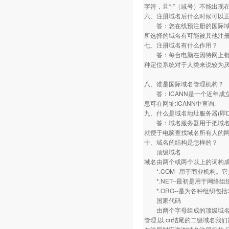
字符，且“-”（减号）不能出
六、注册域名后什么时候可以
答：您在线预注册的国际域名
所选择的域名有可能被其他注
七、注册域名有什么作用？
答：每台电脑在因特网上都有一个
种定位系统对于人类来说较为厌
八、谁是国际域名管理机构？
答：ICANN是一个近年成立
息可在网址:ICANN中查询.
九、什么是域名地址服务器(即D
答：域名服务器用于把域名翻
就便于电脑查找域名所有人的网
十、域名的结构是怎样的？
顶级域名
域名由两个或两个以上的词构成
*.COM--用于商业机构。
*.NET--最初是用于网络
*.ORG--是为各种组织包
国家代码
由两个字母组成的顶级域名如.cn,
管理,以.cn结尾的二级域名