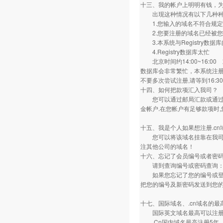
十三、我的帐户上明明有钱，
出现这种情况有以下几种种
1.您输入的域名不符合规定
2.您要注册的域名已经被您
3.本系统与Registry数据
4.Registry数据库太忙
北京时间约14:00~16:00 或美
数据库会非常繁忙，本系统注册
不要多次尝试注册,请等到16:3
十四、如何把款项汇入我司？
您可以通过邮局汇款或通过银
金帐户.在您帐户有足够款项时
十五、我是个人如果想注册.cn
您可以将该域名挂靠在我司，
注其他公司的域名！
十六、忘记了会员编号或者密
请到查询编号或密码查询
如果您忘记了您的编号或登录密
把您的编号及新密码发送到您的联
十七、国际域名、.cn域名的
国际英文域名最高可以注册
.Cn国内域名最高注册5年