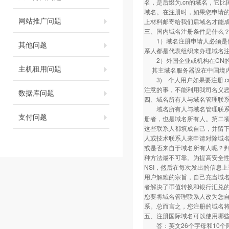
名，是后缀为.cn的域名，它
域名。在注册时，如果您申请的
网站推广问题
上材料邮寄给我们后域名才能
三、国内域名注册条件是什么
1）域名注册申请人必须是依
其他问题
系人都是代表组织来办理域名
2）外国企业或机构在CN的
主机租用问题
其主域名服务器设在中国境
3) 个人用户如果要注册.c
注意的事，不能利用我司名义
数据库问题
四、域名所有人与域名管理联
域名所有人与域名管理联系人是不
支付问题
册者，也是域名所有人。第二
这些联系人都填成自己，并留
人或技术联系人来申请对除域
或是否来自于域名所有人呢？
种方法最不可靠。为提高安全性，
NSI，然后在每次发出的信息
用户解难的宗旨，自己充当域
者解决了币值转换和银行汇兑
您要将域名管理联系人改为您
系。总而言之，您注册的域名
五、注册国际域名可以使用哪
答：英文26个字母和10个阿