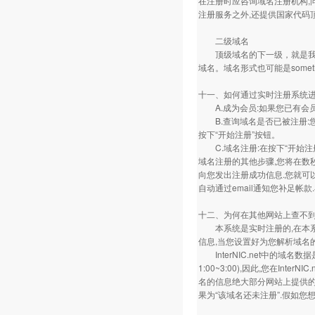
在注册时应咨询域名注册机构,问
注册服务之外,还提供国家代码
二级域名
顶级域名的下一级，就是我们所说
域名。域名形式也可能是somethi
十一、如何通过实时注册系统
A.成为会员:如果您已有会员
B.查询域名是否已被注册:您
按下“开始注册”按钮。
C.域名注册:在按下“开始注
域名注册的其他步骤,您将在数秒
向您发出注册成功信息.您就可
自动通过email通知您补足帐
十二、为何在其他网站上查不
本系统是实时注册的,在本系统上
信息,当您设置好为您解析域名
InterNIC.net中的域名数
1:00~3:00),因此,您在In
名的信息绝大部分网站上提供的注
果为“该域名还未注册”.假如