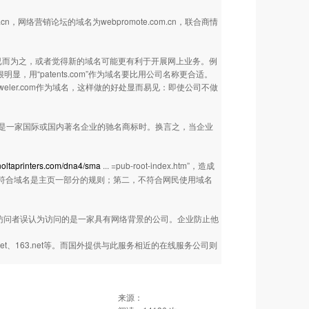
cn，网络营销论坛的域名为webpromote.com.cn，联合商情
已而为之，或者觉得新的域名可能更有利于开展网上业务。例
域名。很明显，用“patents.com”作为域名要比用公司名称更合适。
eler.com作为域名，这样做的好处显而易见：即使公司不做
是一家国际或国内著名企业的驰名商标时。换言之，当企业
oltaprinters.com/dna4/sma
... =pub-root-index.htm”，造成
第一，不符合域名是主页一部分的规则；第二，不符合网民使用域名
使访问者误认为访问的是一家具有网络背景的公司。企业防止他
t、163.net等。而国外提供与此服务相近的在线服务公司则
来源：