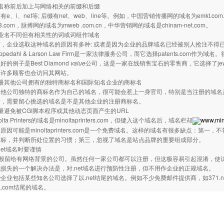
名称前后加上与网络相关的前缀和后缀
e、i、net等; 后缀有net、web、line等。例如，中国营销传播网的域名为emkt.com.
68.com，脉搏网的域名为mweb .com.cn，中华营销网的域名是chinam-net.com。
业名不同但有相关性的词或词组作域名
，企业选取这种域名的原因有多种: 或者是因为企业的品牌域名已经被别人抢注不得
Oppedahl & Larson Law Firm是一家法律服务公司，而它选择patents.com作为
的例子是Best Diamond
value
公司，这是一家在线销售宝石的零售商，它选择了jew
，许多顾客也会访问其网站。
注册其他公司拥有的独特商标名和国际知名企业的商标名
其他公司独特的商标名作为自己的域名，很可能会惹上一身官司，特别是当注册的域名
时，需要留心挑选的域名是不是其他企业的注册商标名。
量避免被CGI脚本程序或其他动态页面产生的URL
lta Printers的域名是minoltaprinters.com，但键入这个域名后，域名栏却
www.min
原因可能是minoltaprinters.com是一个免费域名。这样的域名有很多缺点：
目标，并判断所处位置的习惯；第三，忽视了域名是站点品牌的重要组成部分。
net域名时要谨慎
名一般留给有网络背景的公司。虽然任何一家公司都可以注册，但这极容易引起混淆，
损失的一个解决办法是，对.net域名进行预防性注册，但不用作企业的正规域名。
企业包括某些知名公司选择了以.net结尾的域名。例如不少免费邮件提供商，如371.ne
.com结尾的域名。