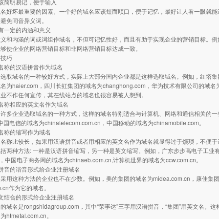
该简明易记，便于输入
域名好坏最重要的因素。一个好的域名应该短而顺口，便于记忆，最好让人看一眼就能
要避免同音异义词。
有一定的内涵和意义
意义和内涵的词或词组作域名，不但可记忆性好，而且有助于实现企业的营销目标。例
能够使企业的网络营销目标和非网络营销目标达成一致。
的技巧
名称的汉语拼音作为域名
选取域名的一种较好方式，实际上大部分国内企业都是这样选取域名。例如，红塔集团的域名为h
名为haier.com，四川长虹集团的域名为changhong.com，华为技术有限公司的域
企业不作任何宣传，其在线站点的域名也很容易被人想到。
名称相应的英文名作为域名
许多企业选取域名的一种方式，这样的域名特别适合与计算机、网络和通信相关的一些行业
，中国电信的域名为chinatelecom.com.cn，中国移动的域名为chinamobile.com。
名称的缩写作为域名
的名称比较长，如果用汉语拼音或者用相应的英文名作为域名就显得过于烦琐，不便于
括两种方法: 一种是汉语拼音缩写，另一种是英文缩写。例如，广东步步高电子工业有限
m.cn，中国电子商务网的域名为chinaeb.com.cn,计算机世界的域名为ccw.com.cn。
拼音的谐音形式给企业注册域名
用这种方法的企业也不在少数。例如，美的集团的域名为midea.com.cn，康佳集团的域名
com.cn作为它的域名。
文结合的形式给企业注册域名
域名是rongshidagroup.com，其中“荣事达”三字用汉语拼音，“集团”用英文名。
tmetal.com.cn。