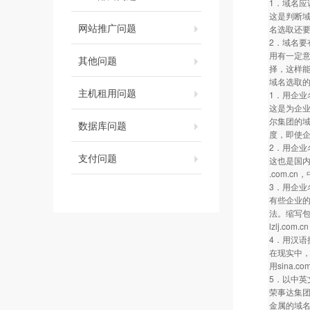
1．域名应
这是判断
网站推广问题
名选取还
2．域名要
用有一定
其他问题
择，这样
域名选取
主机租用问题
1．用企业
这是为企业
尔集团的域
数据库问题
度，即使
2．用企业
支付问题
这也是国内
.com.cn
3．用企业
有些企业
法。缩写包
lzlj.co
4．用汉语
在现实中，采
用sina.
5．以中英
荣事达集团的
金属的域名为h