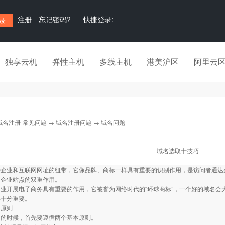
注册
忘记密码?
快捷登录:
独享云机
弹性主机
多线主机
港美沪区
阿里云
域名注册-常见问题
→
域名注册问题
→ 域名问题
域名选取十技巧
企业和互联网网址的纽带，它像品牌、商标一样具有重要的识别作用，是访问者通达企
向企业站点的双重作用。
业开展电子商务具有重要的作用，它被誉为网络时代的“环球商标”，一个好的域名会
得十分重要。
的原则
名的时候，首先要遵循两个基本原则。