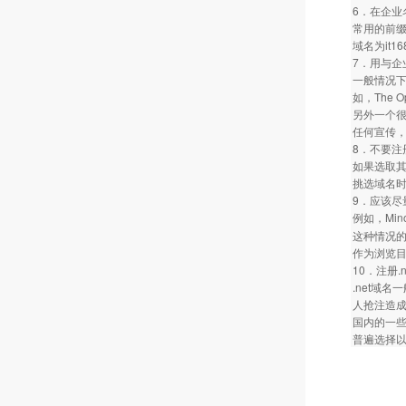
6．在企业
常用的前缀有
域名为it1
7．用与企
一般情况下
如，The 
另外一个很好
任何宣传
8．不要
如果选取
挑选域名
9．应该尽
例如，Mino
这种情况的
作为浏览
10．注册.
.net域
人抢注造成
国内的一些
普遍选择以