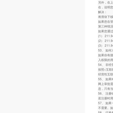
另外，在上
在，说明您
解决：
将滑块下移
如果您在管理
第三种情
如果您通过
(1） 211.9
(2） 211.9
(3） 211.9
53、 如
如果你有接
入权限的
54、 非
按照<互联
经营性互
55、 如
网上审批
息，只有
56、 注
若注册时
57、 如
不需要。
58、 已将