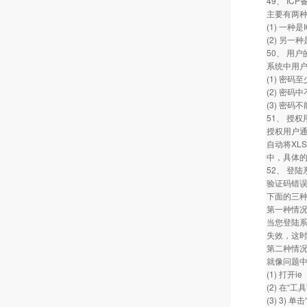
49、 I
主要有两
(1) 一种
(2) 另
50、 用
系统中用
(1) 密码
(2) 密码
(3) 密
51、 授
授权用户通
自动将XL
中，具体
52、 登
验证码错误
下面的三
第一种情
当您登陆系
失效，这时
第二种情
就像问题中
(1) 打开ie
(2) 在“工
(3) 3)