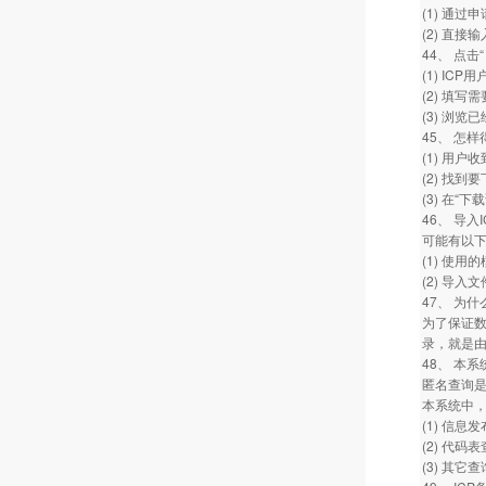
(1) 通
(2) 直
44、 点击
(1) I
(2) 填写
(3) 浏
45、 怎
(1) 用
(2) 找
(3) 在
46、 导
可能有以
(1) 使
(2) 导入
47、 为
为了保证
录，就是
48、 本
匿名查询
本系统中
(1) 信
(2) 代
(3) 其