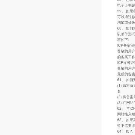
电子证书
59、 如
可以通过修
增加或修
60、 如
以邮件形式
容如下:
ICP备案
尊敬的用户
的备案工作
ICP许可
尊敬的用户
最后的备案
61、 如
(1) 请将备
名
(2) 将
(3) 在网
62、 与
网站接入服
63、 如
暂不需要,
64、 IC