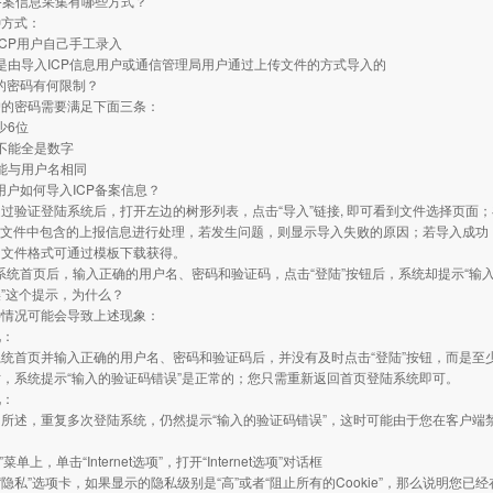
CP备案信息采集有哪些方式？
种方式：
是ICP用户自己手工录入
一种是由导入ICP信息用户或通信管理局用户通过上传文件的方式导入的
户的密码有何限制？
户的密码需要满足下面三条：
至少6位
中不能全是数字
码不能与用户名相同
权用户如何导入ICP备案信息？
过验证登陆系统后，打开左边的树形列表，点击“导入”链接, 即可看到文件选择页面；
S文件中包含的上报信息进行处理，若发生问题，则显示导入失败的原因；若导入成功
的文件格式可通过模板下载获得。
陆系统首页后，输入正确的用户名、密码和验证码，点击“登陆”按钮后，系统却提示“输
”这个提示，为什么？
种情况可能会导致上述现象：
况：
统首页并输入正确的用户名、密码和验证码后，并没有及时点击“登陆”按钮，而是至少
，系统提示“输入的验证码错误”是正常的；您只需重新返回首页登陆系统即可。
况：
所述，重复多次登陆系统，仍然提示“输入的验证码错误”，这时可能由于您在客户端禁止使用
具”菜单上，单击“Internet选项”，打开“Internet选项”对话框
 单击“隐私”选项卡，如果显示的隐私级别是“高”或者“阻止所有的Cookie”，那么说明您已