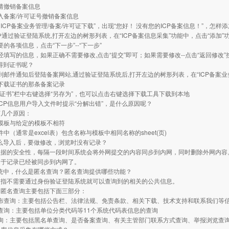
过申请撤销备案信息
接输入备案/许可证号撤销备案信息
“ ICP备案业务管理/备案/许可证下载”，出现“您好！ 没有您的ICP备案信息！”，怎样
CP用户通过验证登陆系统,打开左边的树形列表，在“ICP备案信息采集”功能中，点击“添加”
需要的各项信息，点击“下一步”--“下一步”
览已经填写的信息，如果正确不需要修改,点击“提交”即可；如果需要修改--点击“返回修改
样得到证书呢？
户收到邮件通知后登陆备案网站,通过验证登陆系统后,打开左边的树形列表，在“ICP备案业
到要下载证书的那条备案记录
“下载证书”栏中右键选择“另存为”，也可以点击右键选择下载工具下载到本地
入ICP信息用户导入文件时提示“分解出错”，是什么原因呢？
下几个原因：
用的模板与给定的模板不相符
文件中（通常是excel表）包含名称与模板中相同名称的sheet(页)
什么导入后，要做修改，浏览时没有记录？
数据的安全性，每隔一段时间系统会将外网提交的内容同步到内网，同时删除外网内容
由于记录已经被同步到内网了。
系统中，什么是匿名查询？匿名查询提供哪些功能？
是指不需要通过身份验证登陆系统就可以查询到的相关的公共信息。
，匿名查询主要包括下面三部分：
息发布查询：主要包括公告栏、法律法规、免责条款、相关下载、技术支持和联系我们等
码表查询：主要包括单位分类代码等11个系统代码表信息的查询
它查询：主要包括黑名单查询、是否备案查询、有关主管部门联系方式查询、举报浏览查