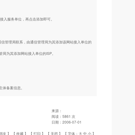
的接入服务单位，再点击添加即可。
通信管理局联系，由通信管理局为其添加该网站接入单位的
局为其添加网站接入单位的ISP。
主体备案信息。
来源：
阅读：
5861
次
日期：
2006-07-01
朋友
】 【
收藏
】 【
打印
】 【
关闭
】 【 字体：
大
中
小
】